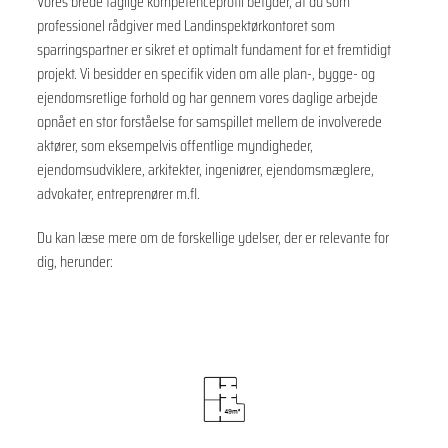
Vores brede faglige kompetenceprofil betyder, at du som
professionel rådgiver med Landinspektørkontoret som
sparringspartner er sikret et optimalt fundament for et fremtidigt
projekt. Vi besidder en specifik viden om alle plan-, bygge- og
ejendomsretlige forhold og har gennem vores daglige arbejde
opnået en stor forståelse for samspillet mellem de involverede
aktører, som eksempelvis offentlige myndigheder,
ejendomsudviklere, arkitekter, ingeniører, ejendomsmæglere,
advokater, entreprenører m.fl.
Du kan læse mere om de forskellige ydelser, der er relevante for
dig, herunder: