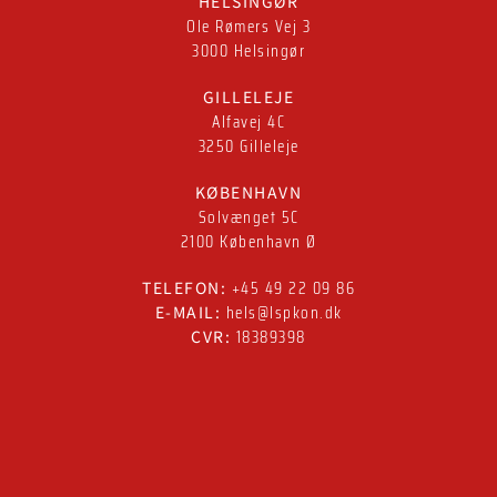
HELSINGØR
Ole Rømers Vej 3
3000 Helsingør
GILLELEJE
Alfavej 4C
3250 Gilleleje
KØBENHAVN
Solvænget 5C
2100 København Ø
+45 49 22 09 86
TELEFON:
hels@lspkon.dk
E-MAIL:
18389398
CVR: