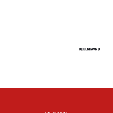
2100
København
Ø
KØBENHAVN Ø