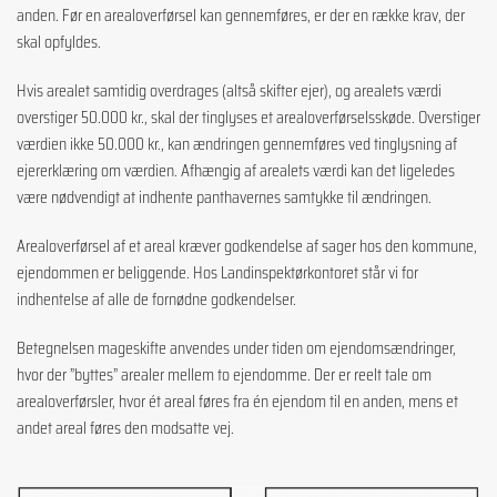
anden. Før en arealoverførsel kan gennemføres, er der en række krav, der
skal opfyldes.
Hvis arealet samtidig overdrages (altså skifter ejer), og arealets værdi
overstiger 50.000 kr., skal der tinglyses et arealoverførselsskøde. Overstiger
værdien ikke 50.000 kr., kan ændringen gennemføres ved tinglysning af
ejererklæring om værdien. Afhængig af arealets værdi kan det ligeledes
være nødvendigt at indhente panthavernes samtykke til ændringen.
Arealoverførsel af et areal kræver godkendelse af sager hos den kommune,
ejendommen er beliggende. Hos Landinspektørkontoret står vi for
indhentelse af alle de fornødne godkendelser.
Betegnelsen mageskifte anvendes under tiden om ejendomsændringer,
hvor der ”byttes” arealer mellem to ejendomme. Der er reelt tale om
arealoverførsler, hvor ét areal føres fra én ejendom til en anden, mens et
andet areal føres den modsatte vej.