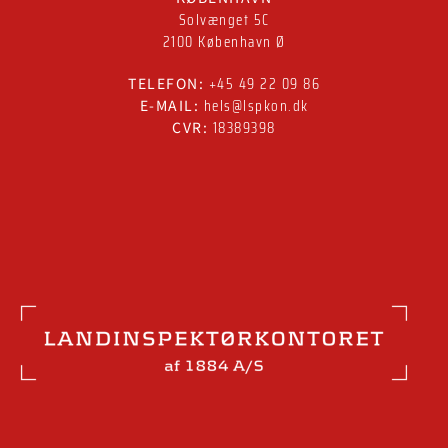
Solvænget 5C
2100 København Ø
+45 49 22 09 86
TELEFON:
hels@lspkon.dk
E-MAIL:
18389398
CVR: