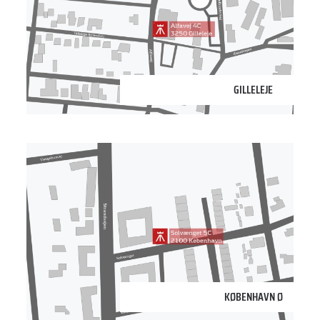
3250 Gilleleje
GILLELEJE
2100 København Ø
KØBENHAVN Ø