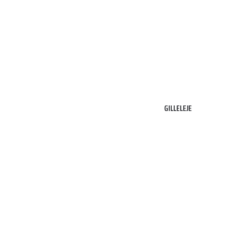
3250
Gilleleje
GILLELEJE
2100