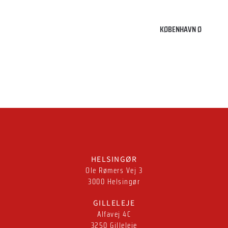
København
Ø
KØBENHAVN Ø
HELSINGØR
Ole Rømers Vej 3
3000 Helsingør
GILLELEJE
Alfavej 4C
3250 Gilleleje