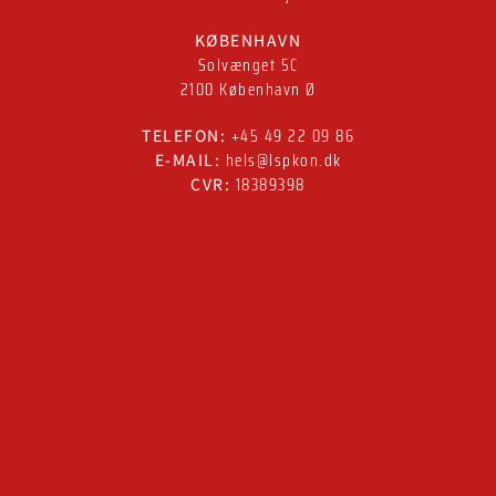
KØBENHAVN
Solvænget 5C
2100 København Ø
+45 49 22 09 86
TELEFON:
hels@lspkon.dk
E-MAIL:
18389398
CVR: