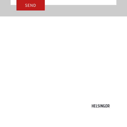
3000
HELSINGØR
Helsingør