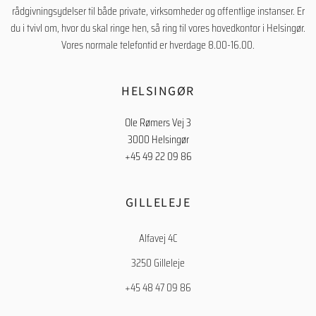
rådgivningsydelser til både private, virksomheder og offentlige instanser. Er
du i tvivl om, hvor du skal ringe hen, så ring til vores hovedkontor i Helsingør.
Vores normale telefontid er hverdage 8.00-16.00.
HELSINGØR
Ole Rømers Vej 3
3000 Helsingør
+45 49 22 09 86
GILLELEJE
Alfavej 4C
3250 Gilleleje
+45 48 47 09 86