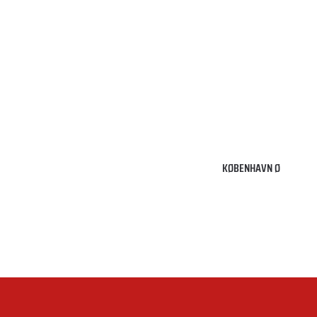
2100
København
Ø
KØBENHAVN Ø