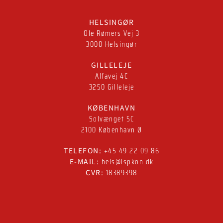
HELSINGØR
Ole Rømers Vej 3
3000 Helsingør
GILLELEJE
Alfavej 4C
3250 Gilleleje
KØBENHAVN
Solvænget 5C
2100 København Ø
+45 49 22 09 86
TELEFON:
hels@lspkon.dk
E-MAIL:
18389398
CVR: