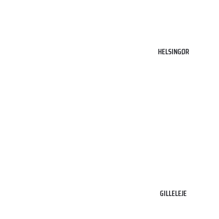
3000
HELSINGØR
Helsingør
3250
Gilleleje
GILLELEJE